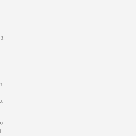
3.
n
u.
do
i