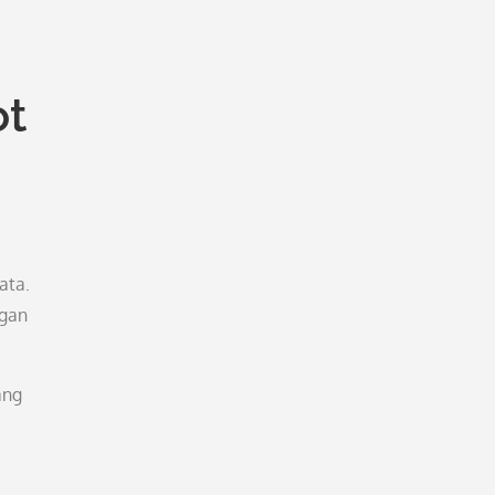
ot
ata.
ngan
ang