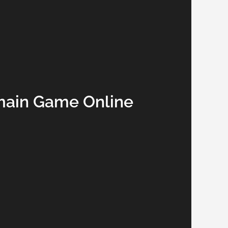
main Game Online