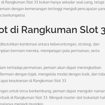
di Rangkuman Slot 33 bukan hanya sekadar soal uang, tetapi
r pemain dengan kemenangan tertinggi menjadi pencapaian yan
s berkompetisi.
ot di Rangkuman Slot 
 dibutuhkan kombinasi antara keberuntungan, strategi, dan
pilan bermain mereka, mempelajari pola permainan, serta
ndalam terhadap permainan, pemain akan dapat meningkatkan
main dengan bijak, mengelola modal dengan baik, dan tida
apai kesuksesan di Rangkuman Slot 33.
ongan untuk terus berkembang, pemain dapat mengukir naman
rbaik di Rangkuman Slot 33. Menjadi master slot bukanlah ha
egalanya menjadi mungkin.