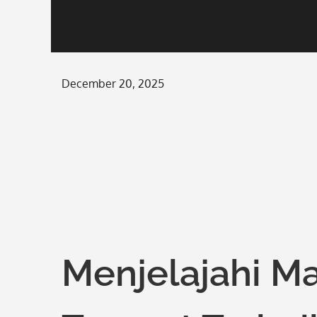
Posted
December 20, 2025
on
Menjelajahi Ma