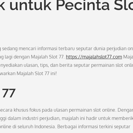
 untuk Pecinta Sl
sedang mencari informasi terbaru seputar dunia perjudian on
ng lagi dengan Majalah Slot 77.
https://majalahslot77.com
Maja
yediakan ulasan, tips, dan berita seputar permainan slot onli
awarkan Majalah Slot 77 ini!
 77
ecara khusus fokus pada ulasan permainan slot online. Denga
gi dalam industri perjudian, majalah ini hadir untuk memberi
nline di seluruh Indonesia. Berbagai informasi terkini seputar