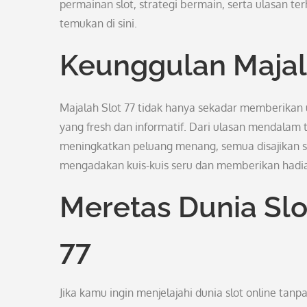
permainan slot, strategi bermain, serta ulasan te
temukan di sini.
Keunggulan Majal
Majalah Slot 77 tidak hanya sekadar memberikan 
yang fresh dan informatif. Dari ulasan mendalam 
meningkatkan peluang menang, semua disajikan se
mengadakan kuis-kuis seru dan memberikan hadi
Meretas Dunia Slo
77
Jika kamu ingin menjelajahi dunia slot online tan