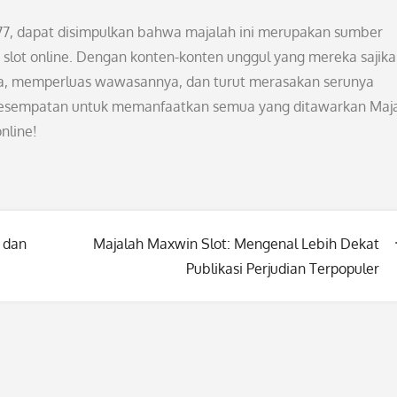
 77, dapat disimpulkan bahwa majalah ini merupakan sumber
 slot online. Dengan konten-konten unggul yang mereka sajika
 memperluas wawasannya, dan turut merasakan serunya
an kesempatan untuk memanfaatkan semua yang ditawarkan Maj
nline!
n dan
Majalah Maxwin Slot: Mengenal Lebih Dekat
Publikasi Perjudian Terpopuler