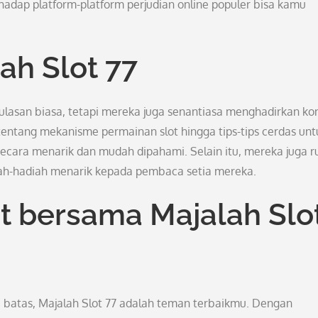
rhadap platform-platform perjudian online populer bisa kamu
ah Slot 77
ulasan biasa, tetapi mereka juga senantiasa menghadirkan ko
tentang mekanisme permainan slot hingga tips-tips cerdas unt
cara menarik dan mudah dipahami. Selain itu, mereka juga r
ah-hadiah menarik kepada pembaca setia mereka.
t bersama Majalah Slo
pa batas, Majalah Slot 77 adalah teman terbaikmu. Dengan