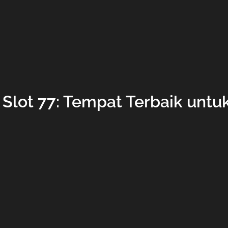
 Slot 77: Tempat Terbaik untuk