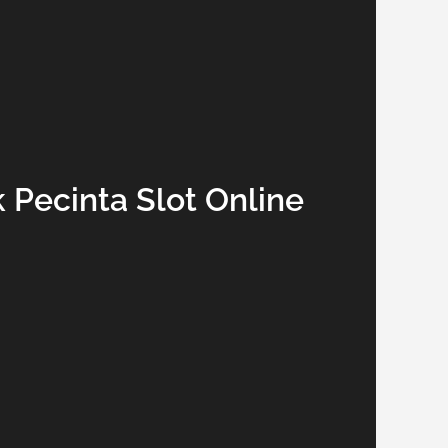
 Pecinta Slot Online