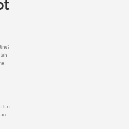
ot
line?
lah
ne.
n tim
kan