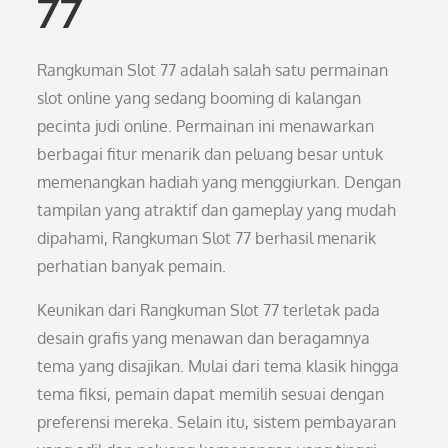
77
Rangkuman Slot 77 adalah salah satu permainan
slot online yang sedang booming di kalangan
pecinta judi online. Permainan ini menawarkan
berbagai fitur menarik dan peluang besar untuk
memenangkan hadiah yang menggiurkan. Dengan
tampilan yang atraktif dan gameplay yang mudah
dipahami, Rangkuman Slot 77 berhasil menarik
perhatian banyak pemain.
Keunikan dari Rangkuman Slot 77 terletak pada
desain grafis yang menawan dan beragamnya
tema yang disajikan. Mulai dari tema klasik hingga
tema fiksi, pemain dapat memilih sesuai dengan
preferensi mereka. Selain itu, sistem pembayaran