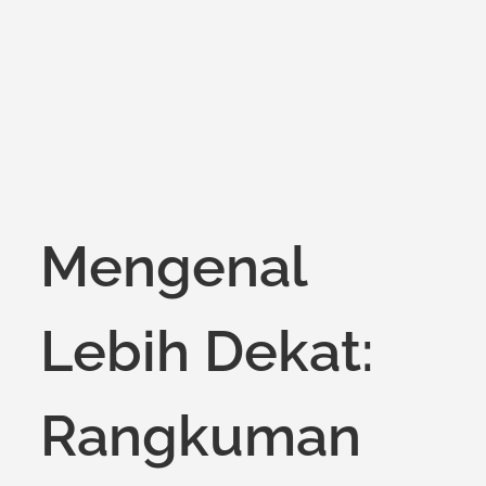
Mengenal
Lebih Dekat:
Rangkuman