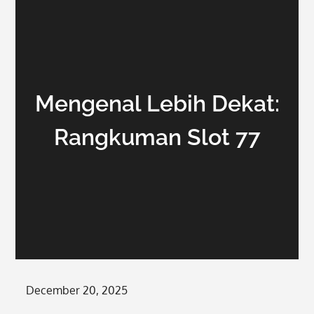
Mengenal Lebih Dekat:
Rangkuman Slot 77
Posted
December 20, 2025
on