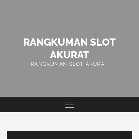
Skip
to
content
RANGKUMAN SLOT
AKURAT
RANGKUMAN SLOT AKURAT