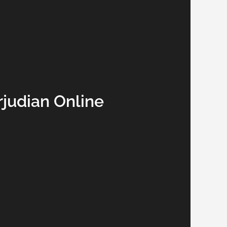
rjudian Online