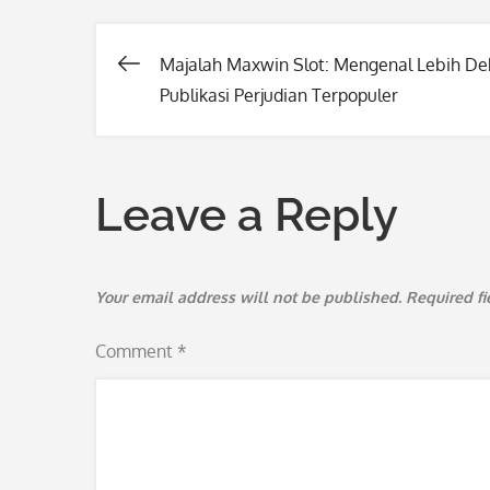
Majalah Maxwin Slot: Mengenal Lebih De
Post
Publikasi Perjudian Terpopuler
navigation
Leave a Reply
Your email address will not be published.
Required f
Comment
*