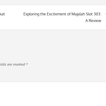
kat
Exploring the Excitement of Majalah Slot 303:
A Review
ields are marked
*