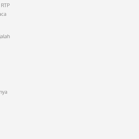
h RTP
aca
jalah
mnya