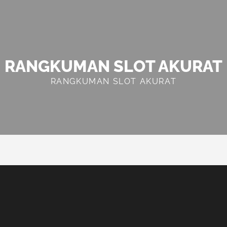
RANGKUMAN SLOT AKURAT
RANGKUMAN SLOT AKURAT