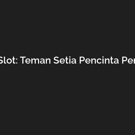
lot: Teman Setia Pencinta Pe