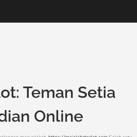
ot: Teman Setia
dian Online