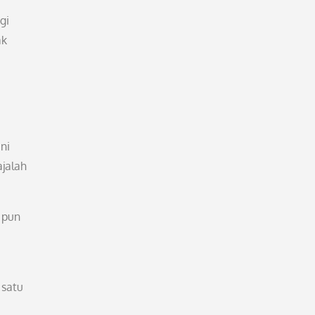
gi
ak
ni
ajalah
 pun
 satu