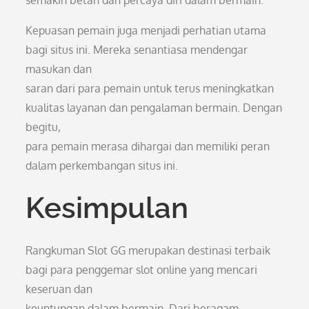
semakin betah dan percaya diri dalam bermain.
Kepuasan pemain juga menjadi perhatian utama
bagi situs ini. Mereka senantiasa mendengar
masukan dan
saran dari para pemain untuk terus meningkatkan
kualitas layanan dan pengalaman bermain. Dengan
begitu,
para pemain merasa dihargai dan memiliki peran
dalam perkembangan situs ini.
Kesimpulan
Rangkuman Slot GG merupakan destinasi terbaik
bagi para penggemar slot online yang mencari
keseruan dan
keuntungan dalam bermain. Dari beragam