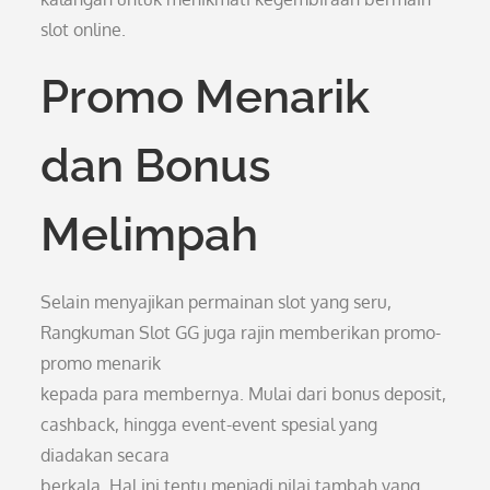
slot online.
Promo Menarik
dan Bonus
Melimpah
Selain menyajikan permainan slot yang seru,
Rangkuman Slot GG juga rajin memberikan promo-
promo menarik
kepada para membernya. Mulai dari bonus deposit,
cashback, hingga event-event spesial yang
diadakan secara
berkala. Hal ini tentu menjadi nilai tambah yang