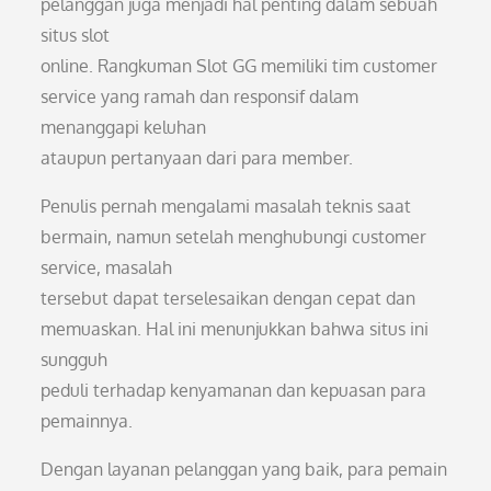
pelanggan juga menjadi hal penting dalam sebuah
situs slot
online. Rangkuman Slot GG memiliki tim customer
service yang ramah dan responsif dalam
menanggapi keluhan
ataupun pertanyaan dari para member.
Penulis pernah mengalami masalah teknis saat
bermain, namun setelah menghubungi customer
service, masalah
tersebut dapat terselesaikan dengan cepat dan
memuaskan. Hal ini menunjukkan bahwa situs ini
sungguh
peduli terhadap kenyamanan dan kepuasan para
pemainnya.
Dengan layanan pelanggan yang baik, para pemain