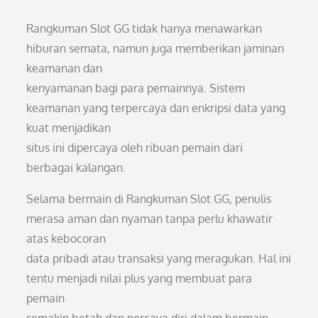
Rangkuman Slot GG tidak hanya menawarkan
hiburan semata, namun juga memberikan jaminan
keamanan dan
kenyamanan bagi para pemainnya. Sistem
keamanan yang terpercaya dan enkripsi data yang
kuat menjadikan
situs ini dipercaya oleh ribuan pemain dari
berbagai kalangan.
Selama bermain di Rangkuman Slot GG, penulis
merasa aman dan nyaman tanpa perlu khawatir
atas kebocoran
data pribadi atau transaksi yang meragukan. Hal ini
tentu menjadi nilai plus yang membuat para
pemain