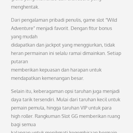
menghentak.
Dari pengalaman pribadi penulis, game slot “Wild
Adventure” menjadi favorit. Dengan fitur bonus
yang mudah
didapatkan dan jackpot yang menggiurkan, tidak
heran permainan ini selalu ramai dimainkan. Setiap
putaran
memberikan kepuasan dan harapan untuk
mendapatkan kemenangan besar.
Selain itu, keberagaman opsi taruhan juga menjadi
daya tarik tersendiri. Mulai dari taruhan kecil untuk
pemain pemula, hingga taruhan VIP untuk para
high roller. Rangkuman Slot GG memberikan ruang
bagi semua
kalangan untuk menikmati kegembiraan bermain