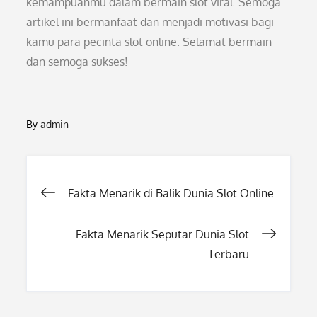
kemampuanmu dalam bermain slot viral. Semoga
artikel ini bermanfaat dan menjadi motivasi bagi
kamu para pecinta slot online. Selamat bermain
dan semoga sukses!
By
admin
Post
Fakta Menarik di Balik Dunia Slot Online
navigation
Fakta Menarik Seputar Dunia Slot
Terbaru