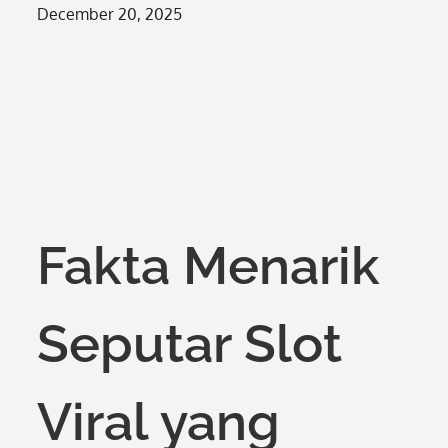
Posted
December 20, 2025
on
Fakta Menarik
Seputar Slot
Viral yang