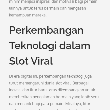
minim menjadi inspirasi dan motivasi bagi pemain
lainnya untuk terus bermain dan mengasah
kemampuan mereka.
Perkembangan
Teknologi dalam
Slot Viral
Di era digital ini, perkembangan teknologi juga
turut memengaruhi dunia slot viral. Berbagai
inovasi dan fitur baru terus dikembangkan untuk
memberikan pengalaman bermain yang lebih seru
dan menarik bagi para pemain. Misalnya, fitur