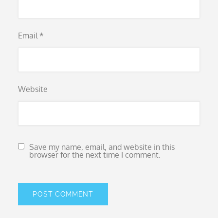
Email
*
Website
Save my name, email, and website in this
browser for the next time I comment.