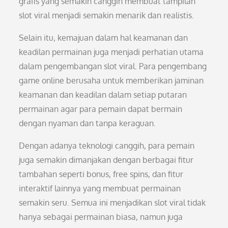
grafis yang semakin canggih membuat tampilan
slot viral menjadi semakin menarik dan realistis.
Selain itu, kemajuan dalam hal keamanan dan
keadilan permainan juga menjadi perhatian utama
dalam pengembangan slot viral. Para pengembang
game online berusaha untuk memberikan jaminan
keamanan dan keadilan dalam setiap putaran
permainan agar para pemain dapat bermain
dengan nyaman dan tanpa keraguan.
Dengan adanya teknologi canggih, para pemain
juga semakin dimanjakan dengan berbagai fitur
tambahan seperti bonus, free spins, dan fitur
interaktif lainnya yang membuat permainan
semakin seru. Semua ini menjadikan slot viral tidak
hanya sebagai permainan biasa, namun juga