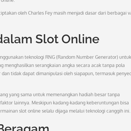
 online.
iptakan oleh Charles Fey masih menjadi dasar dari berbagai va
dalam Slot Online
 menggunakan teknologi RNG (Random Number Generator) untu
ng menghasilkan serangkaian angka secara acak tanpa pola
air dan tidak dapat dimanipulasi oleh siapapun, termasuk penye
luang yang sama untuk memenangkan hadiah besar tanpa
aktor lainnya. Meskipun kadang-kadang keberuntungan bisa
ainan slot online selalu dijaga melalui teknologi canggih ini.
g Beragam