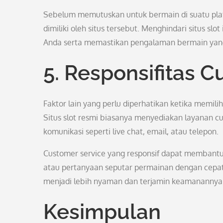
Sebelum memutuskan untuk bermain di suatu platf
dimiliki oleh situs tersebut. Menghindari situs sl
Anda serta memastikan pengalaman bermain ya
5. Responsifitas 
Faktor lain yang perlu diperhatikan ketika memilih 
Situs slot resmi biasanya menyediakan layanan cu
komunikasi seperti live chat, email, atau telepon.
Customer service yang responsif dapat membantu
atau pertanyaan seputar permainan dengan cepat 
menjadi lebih nyaman dan terjamin keamanannya
Kesimpulan