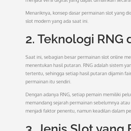
menjadi versi digital yang dapat dimainkan secara
Menariknya, konsep dasar permainan slot yang dic
slot modern yang ada saat ini.
2. Teknologi RNG 
Saat ini, sebagian besar permainan slot online
menentukan hasil putaran. RNG adalah sistem ya
tertentu, sehingga setiap hasil putaran dijamin f
permainan itu sendiri.
Dengan adanya RNG, setiap pemain memiliki pe
memandang sejarah permainan sebelumnya atau f
menjadi faktor penentu, namun keadilan dalam perm
3. Jenis Slot yan