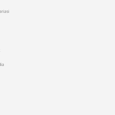
riasi
k
dia