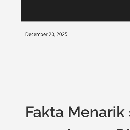
Posted
December 20, 2025
on
Fakta Menarik 