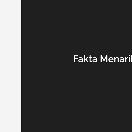
Fakta Menari