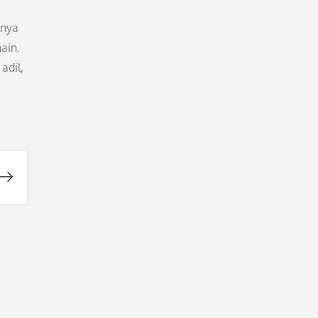
anya
ain.
adil,