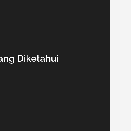
ang Diketahui