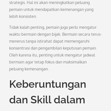
strategis. Hal ini akan meningkatkan peluang
pemain untuk mendapatkan kemenangan yang
lebih konsisten.
Tidak kalah penting, pemain juga perlu mengatur
waktu bermain dengan bijak. Bermain secara terus-
menerus tanpa istirahat dapat memengaruhi
konsentrasi dan pengambilan keputusan pemain.
Oleh karena itu, penting untuk mengatur jadwal
bermain agar tetap fokus dan maksimalkan
peluang kemenangan.
Keberuntungan
dan Skill dalam