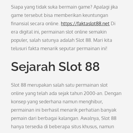
Siapa yang tidak suka bermain game? Apalagi jika
game tersebut bisa memberikan keuntungan
finansial secara online.
https://faktaslot88.net
Di
era digital ini, permainan slot online semakin
populer, salah satunya adalah Slot 88. Mari kita
telusuri fakta menarik seputar permainan ini!
Sejarah Slot 88
Slot 88 merupakan salah satu permainan slot
online yang telah ada sejak tahun 2000-an. Dengan
konsep yang sederhana namun menghibur,
permainan ini berhasil menarik perhatian banyak
pemain dari berbagai kalangan. Awalnya, Slot 88
hanya tersedia di beberapa situs khusus, namun