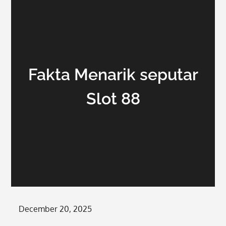
Fakta Menarik seputar
Slot 88
Posted
December 20, 2025
on