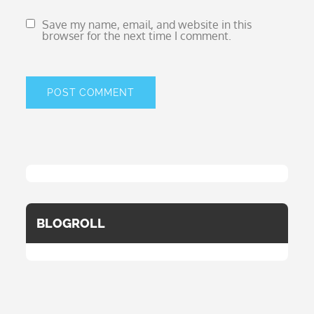
Save my name, email, and website in this
browser for the next time I comment.
BLOGROLL