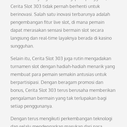
Cerita Slot 303 tidak pernah berhenti untuk
berinovasi. Salah satu inovasi terbarunya adalah
pengembangan fitur live slot, di mana pemain
dapat merasakan sensasi bermain slot secara
langsung dan real-time layaknya berada di kasino
sungguhan.
Selain itu, Cerita Slot 303 juga rutin mengadakan
turnamen slot dengan hadiah-hadiah menarik yang
membuat para pemain semakin antusias untuk
berpartisipasi. Dengan beragam promosi dan
bonus, Cerita Slot 303 terus berusaha memberikan
pengalaman bermain yang tak terlupakan bagi
setiap penggunanya.
Dengan terus mengikuti perkembangan teknologi
dan selalu mendengarkan masukan dari para