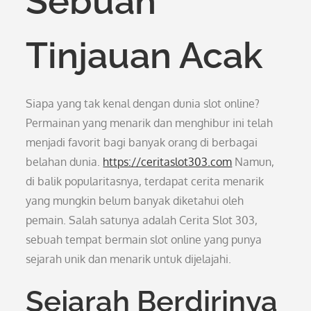
Sebuah
Tinjauan Acak
Siapa yang tak kenal dengan dunia slot online?
Permainan yang menarik dan menghibur ini telah
menjadi favorit bagi banyak orang di berbagai
belahan dunia.
https://ceritaslot303.com
Namun,
di balik popularitasnya, terdapat cerita menarik
yang mungkin belum banyak diketahui oleh
pemain. Salah satunya adalah Cerita Slot 303,
sebuah tempat bermain slot online yang punya
sejarah unik dan menarik untuk dijelajahi.
Sejarah Berdirinya