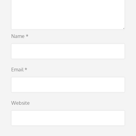
Name
*
Email
*
Website