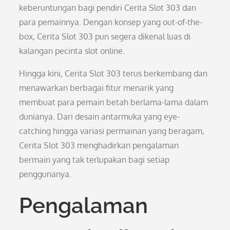
keberuntungan bagi pendiri Cerita Slot 303 dan
para pemainnya. Dengan konsep yang out-of-the-
box, Cerita Slot 303 pun segera dikenal luas di
kalangan pecinta slot online.
Hingga kini, Cerita Slot 303 terus berkembang dan
menawarkan berbagai fitur menarik yang
membuat para pemain betah berlama-lama dalam
dunianya. Dari desain antarmuka yang eye-
catching hingga variasi permainan yang beragam,
Cerita Slot 303 menghadirkan pengalaman
bermain yang tak terlupakan bagi setiap
penggunanya.
Pengalaman