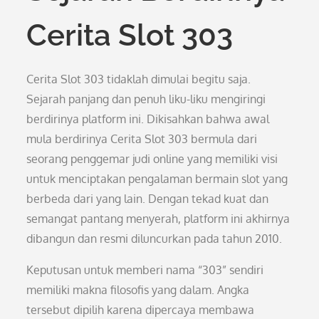
Cerita Slot 303
Cerita Slot 303 tidaklah dimulai begitu saja.
Sejarah panjang dan penuh liku-liku mengiringi
berdirinya platform ini. Dikisahkan bahwa awal
mula berdirinya Cerita Slot 303 bermula dari
seorang penggemar judi online yang memiliki visi
untuk menciptakan pengalaman bermain slot yang
berbeda dari yang lain. Dengan tekad kuat dan
semangat pantang menyerah, platform ini akhirnya
dibangun dan resmi diluncurkan pada tahun 2010.
Keputusan untuk memberi nama “303” sendiri
memiliki makna filosofis yang dalam. Angka
tersebut dipilih karena dipercaya membawa